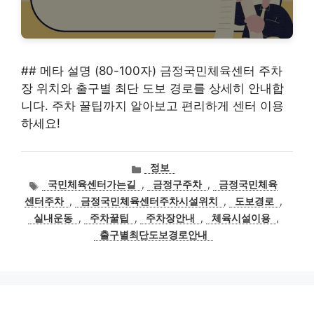
## 메타 설명 (80-100자) 금정국민체육센터 주차
장 위치와 출구별 최단 도보 경로를 상세히 안내합
니다. 주차 꿀팁까지 알아보고 편리하게 센터 이용
하세요!
카
정보
테
태
국민체육센터가는길
,
금정구주차
,
금정국민체육
고
그
센터주차
,
금정국민체육센터주차시설위치
,
도보경로
,
리
실내운동
,
주차꿀팁
,
주차장안내
,
체육시설이용
,
출구별최단도보경로안내