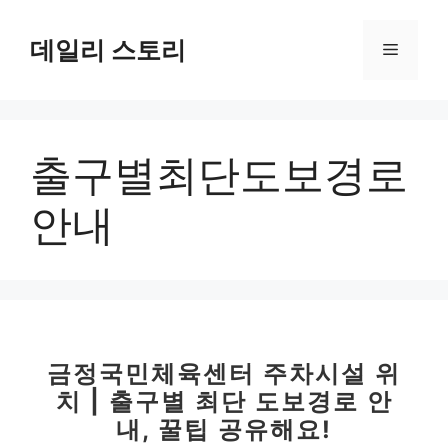
컨
텐
데일리 스토리
메
츠
로
뉴
건
너
출구별최단도보경로
뛰
기
안내
금정국민체육센터 주차시설 위
치 | 출구별 최단 도보경로 안
내, 꿀팁 공유해요!