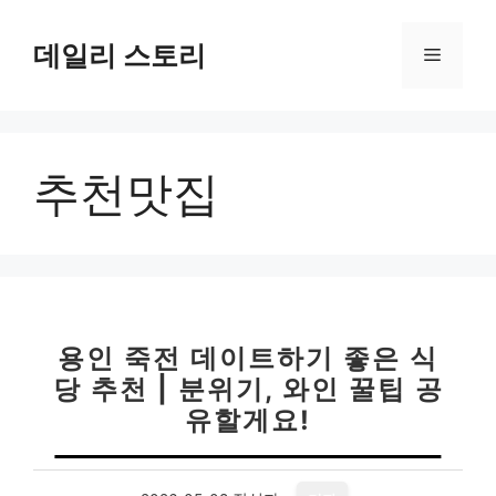
컨
텐
데일리 스토리
메
츠
로
뉴
건
너
추천맛집
뛰
기
용인 죽전 데이트하기 좋은 식
당 추천 | 분위기, 와인 꿀팁 공
유할게요!