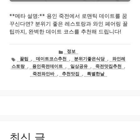
**메타 설명:** 용인 죽전에서 로맨틱 데이트를 꿈
꾸신다면? 분위기 좋은 레스토랑과 와인 페어링 꿀
팁까지, 완벽한 데이트 코스를 추천해 드립니다!
카
정보
테
태
꿀팁
,
데이트코스추천
,
분위기좋은식당
,
와인레
고
그
스토랑
,
용인죽전데이트
,
일상공유
,
죽전맛집추천
,
리
죽전와인바
,
추천맛집
,
특별한날
최신 글