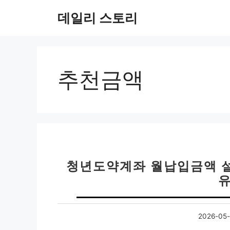
컨
데일리 스토리
텐
츠
로
건
너
추천금액
뛰
기
청년도약계좌 월납입금액 설정
유
2026-05-