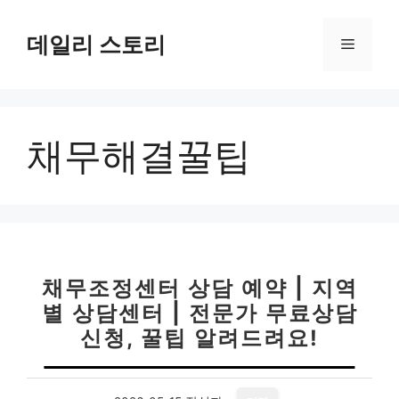
컨
텐
데일리 스토리
메
츠
로
뉴
건
너
채무해결꿀팁
뛰
기
채무조정센터 상담 예약 | 지역
별 상담센터 | 전문가 무료상담
신청, 꿀팁 알려드려요!