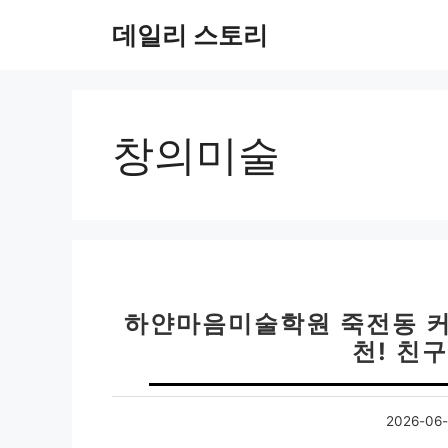
컨
데일리 스토리
텐
츠
로
건
너
창의미술
뛰
기
하얀마음미술학원 죽전동 커
천! 친
2026-06-