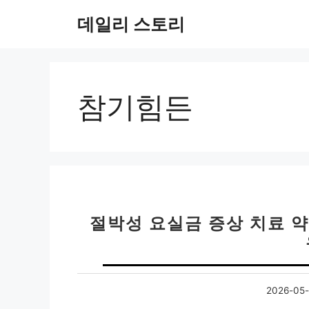
컨
데일리 스토리
텐
츠
로
건
너
참기힘든
뛰
기
절박성 요실금 증상 치료 약 
2026-05-