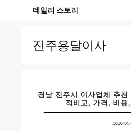
컨
데일리 스토리
텐
츠
로
건
너
진주용달이사
뛰
기
경남 진주시 이사업체 추천 
적비교, 가격, 비용
2026-05-