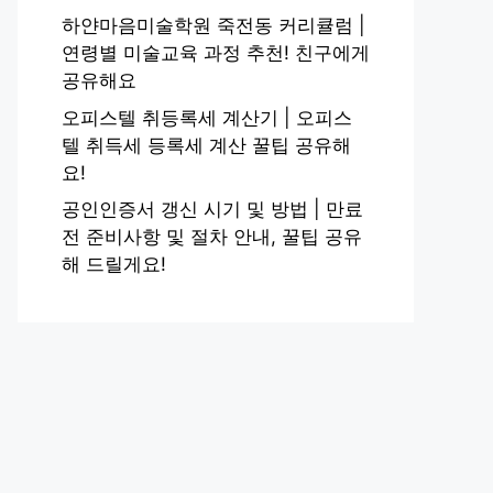
하얀마음미술학원 죽전동 커리큘럼 |
연령별 미술교육 과정 추천! 친구에게
공유해요
오피스텔 취등록세 계산기 | 오피스
텔 취득세 등록세 계산 꿀팁 공유해
요!
공인인증서 갱신 시기 및 방법 | 만료
전 준비사항 및 절차 안내, 꿀팁 공유
해 드릴게요!