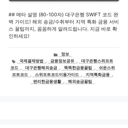
## 메타 설명 (80-100자) 대구은행 SWIFT 코드 완
벽 가이드! 해외 송금/수취부터 지역 특화 금융 서비
스 꿀팁까지, 꼼꼼하게 알려드립니다. 지금 바로 확
인하세요!
카
정보
테
태
국제결제방법
,
금융정보공유
,
대구은행스위프트
고
그
코드
,
대구은행해외송금
,
똑똑한금융꿀팁
,
쉬운스위
리
프트코드
,
스위프트코드이용가이드
,
지역특화금융
,
편리한금융생활
,
해외송금꿀팁