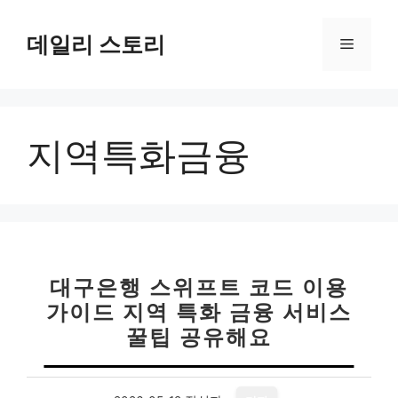
컨
텐
데일리 스토리
메
츠
로
뉴
건
너
지역특화금융
뛰
기
대구은행 스위프트 코드 이용
가이드 지역 특화 금융 서비스
꿀팁 공유해요