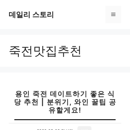
컨
텐
데일리 스토리
메
츠
로
뉴
건
너
죽전맛집추천
뛰
기
용인 죽전 데이트하기 좋은 식
당 추천 | 분위기, 와인 꿀팁 공
유할게요!