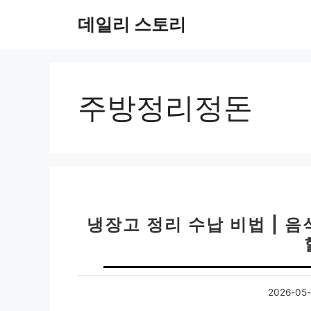
컨
데일리 스토리
텐
츠
로
건
너
주방정리정돈
뛰
기
냉장고 정리 수납 비법 | 
2026-05-