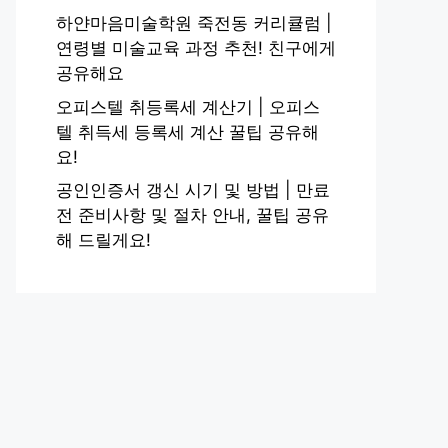
하얀마음미술학원 죽전동 커리큘럼 |
연령별 미술교육 과정 추천! 친구에게
공유해요
오피스텔 취등록세 계산기 | 오피스
텔 취득세 등록세 계산 꿀팁 공유해
요!
공인인증서 갱신 시기 및 방법 | 만료
전 준비사항 및 절차 안내, 꿀팁 공유
해 드릴게요!