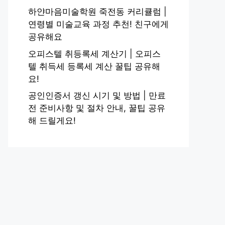
하얀마음미술학원 죽전동 커리큘럼 |
연령별 미술교육 과정 추천! 친구에게
공유해요
오피스텔 취등록세 계산기 | 오피스
텔 취득세 등록세 계산 꿀팁 공유해
요!
공인인증서 갱신 시기 및 방법 | 만료
전 준비사항 및 절차 안내, 꿀팁 공유
해 드릴게요!