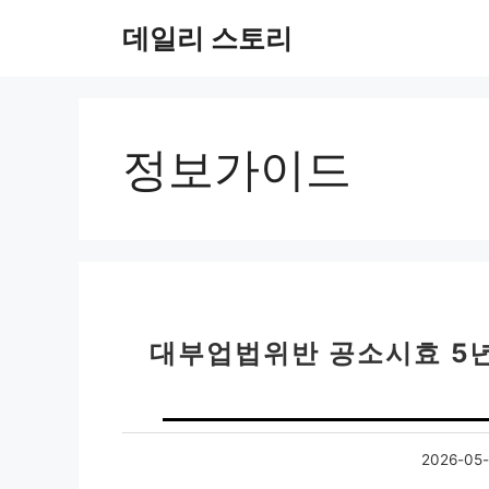
컨
데일리 스토리
텐
츠
로
건
너
정보가이드
뛰
기
대부업법위반 공소시효 5년
2026-05-