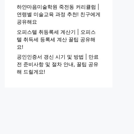
하얀마음미술학원 죽전동 커리큘럼 |
연령별 미술교육 과정 추천! 친구에게
공유해요
오피스텔 취등록세 계산기 | 오피스
텔 취득세 등록세 계산 꿀팁 공유해
요!
공인인증서 갱신 시기 및 방법 | 만료
전 준비사항 및 절차 안내, 꿀팁 공유
해 드릴게요!