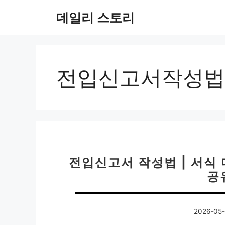
컨
데일리 스토리
텐
츠
로
건
너
전입신고서작성법
뛰
기
전입신고서 작성법 | 서식
공
2026-05-