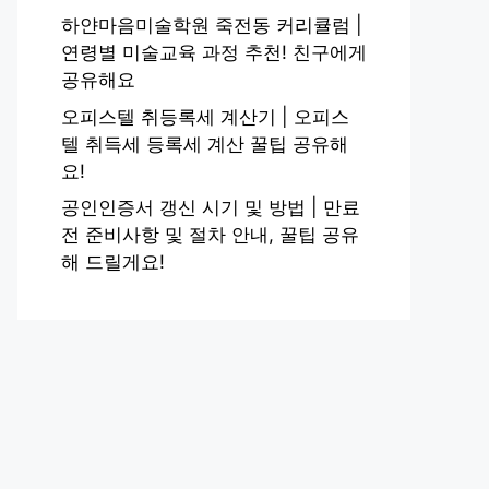
하얀마음미술학원 죽전동 커리큘럼 |
연령별 미술교육 과정 추천! 친구에게
공유해요
오피스텔 취등록세 계산기 | 오피스
텔 취득세 등록세 계산 꿀팁 공유해
요!
공인인증서 갱신 시기 및 방법 | 만료
전 준비사항 및 절차 안내, 꿀팁 공유
해 드릴게요!