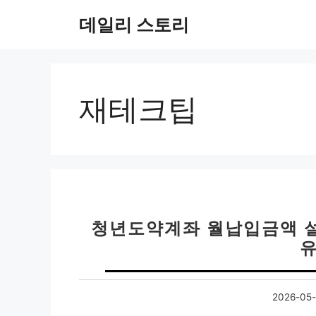
컨
데일리 스토리
텐
츠
로
건
너
재테크팁
뛰
기
청년도약계좌 월납입금액 설정
유
2026-05-