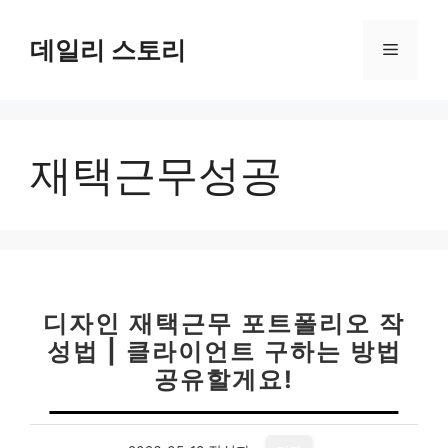
컨
텐
데일리 스토리
메
츠
로
뉴
건
너
재택근무성공
뛰
기
디자인 재택근무 포트폴리오 작
성법 | 클라이언트 구하는 방법
공유할게요!