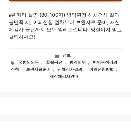
## 메타 설명 (80-100자) 병역판정 신체검사 결과
불만족 시, 이의신청 절차부터 보완자료 준비, 재신
체검사 꿀팁까지 모두 알려드립니다. 망설이지 말고
클릭하세요!
카
정보
테
태
국방의의무
,
꿀팁공유
,
병역의무
,
병역판정이의
고
그
신청
,
보완자료준비
,
신체검사결과
,
이의신청방법
,
리
재신체검사안내