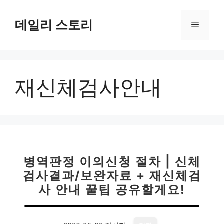
컨
텐
데일리 스토리
메
츠
로
뉴
건
너
재신체검사안내
뛰
기
병역판정 이의신청 절차 | 신체
검사결과/보완자료 + 재신체검
사 안내 꿀팁 공유할게요!