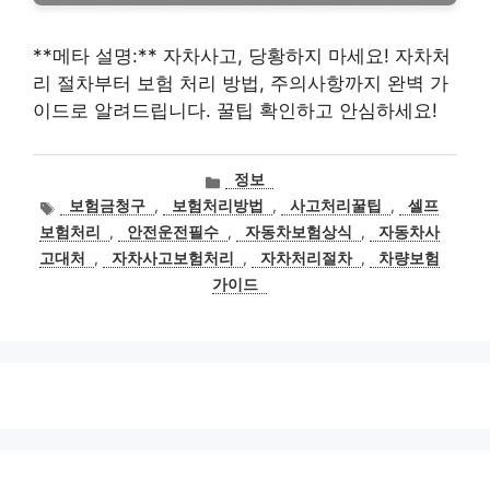
**메타 설명:** 자차사고, 당황하지 마세요! 자차처
리 절차부터 보험 처리 방법, 주의사항까지 완벽 가
이드로 알려드립니다. 꿀팁 확인하고 안심하세요!
카
정보
테
태
보험금청구
,
보험처리방법
,
사고처리꿀팁
,
셀프
고
그
보험처리
,
안전운전필수
,
자동차보험상식
,
자동차사
리
고대처
,
자차사고보험처리
,
자차처리절차
,
차량보험
가이드