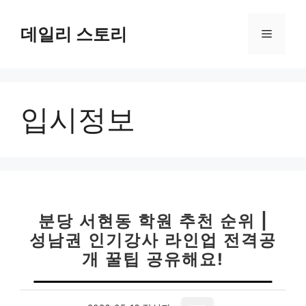
컨
텐
데일리 스토리
메
츠
로
뉴
건
너
입시정보
뛰
기
분당 서현동 학원 추천 순위 |
성남권 인기강사 라인업 전격공
개 꿀팁 공유해요!