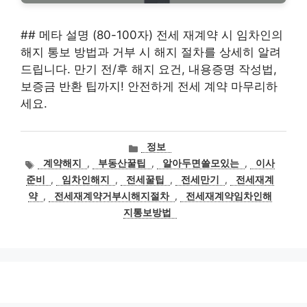
## 메타 설명 (80-100자) 전세 재계약 시 임차인의
해지 통보 방법과 거부 시 해지 절차를 상세히 알려
드립니다. 만기 전/후 해지 요건, 내용증명 작성법,
보증금 반환 팁까지! 안전하게 전세 계약 마무리하
세요.
카
정보
테
태
계약해지
,
부동산꿀팁
,
알아두면쓸모있는
,
이사
고
그
준비
,
임차인해지
,
전세꿀팁
,
전세만기
,
전세재계
리
약
,
전세재계약거부시해지절차
,
전세재계약임차인해
지통보방법