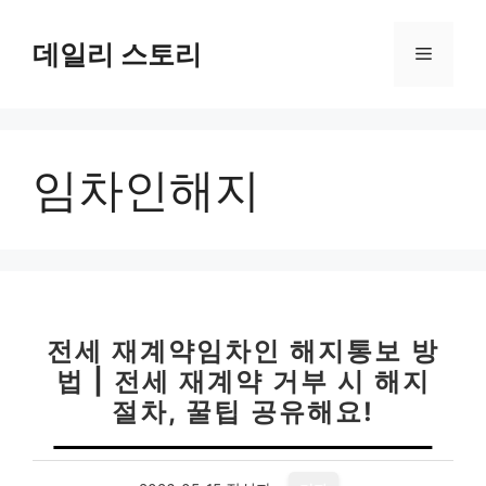
컨
텐
데일리 스토리
메
츠
로
뉴
건
너
임차인해지
뛰
기
전세 재계약임차인 해지통보 방
법 | 전세 재계약 거부 시 해지
절차, 꿀팁 공유해요!