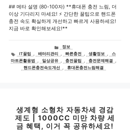
## 메타 설명 (80-100자) **휴대폰 충전 느림, 더
이상 기다리지 마세요! ⚡️ 간단한 꿀팁으로 핸드폰
충전 속도 확실하게 개선하고 빠르게 사용하세요!
지금 바로 확인해보세요!**
카
정보
테
태
IT꿀팁
,
배터리관리
,
빠른충전
,
생활정보
,
스
고
그
마트폰활용법
,
일상공유
,
충전꿀팁
,
충전문제해결
,
리
핸드폰충전속도개선
,
휴대폰충전느림해결
생계형 소형차 자동차세 경감
제도 | 1000CC 미만 차량 세
금 혜택, 이거 꼭 공유하세요!