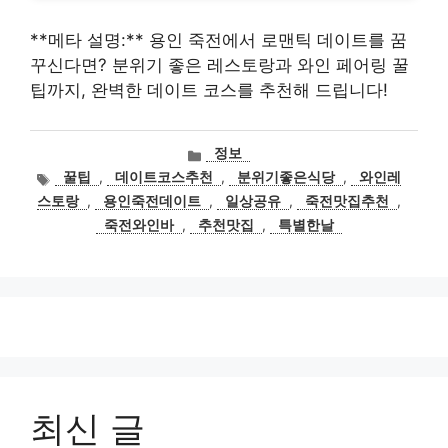
**메타 설명:** 용인 죽전에서 로맨틱 데이트를 꿈
꾸신다면? 분위기 좋은 레스토랑과 와인 페어링 꿀
팁까지, 완벽한 데이트 코스를 추천해 드립니다!
카
정보
테
태
꿀팁
,
데이트코스추천
,
분위기좋은식당
,
와인레
고
그
스토랑
,
용인죽전데이트
,
일상공유
,
죽전맛집추천
,
리
죽전와인바
,
추천맛집
,
특별한날
최신 글