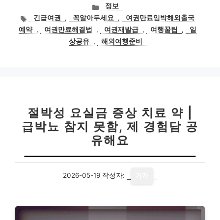
카
정보
테
태
긴급여권
,
꼭알아두세요
,
여권만료임박해외출국
고
그
예약
,
여권만료해결법
,
여권재발급
,
여행꿀팁
,
일
리
상공유
,
해외여행준비
절박성 요실금 증상 치료 약 |
급박뇨 참지 못함, 제 경험담 공
유해요
2026-05-19
작성자:
기자