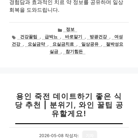
경험담과 효과적인 치료 약 정보를 공유하며 일상
회복을 도와드립니다.
카
정보
테
태
건강꿀팁
,
급박뇨
,
바로알기
,
방광건강
,
여성
고
그
건강
,
요실금약
,
요실금치료
,
일상공유
,
절박성요
리
실금
,
참기힘든
용인 죽전 데이트하기 좋은 식
당 추천 | 분위기, 와인 꿀팁 공
유할게요!
2026-05-08
작성자:
기자