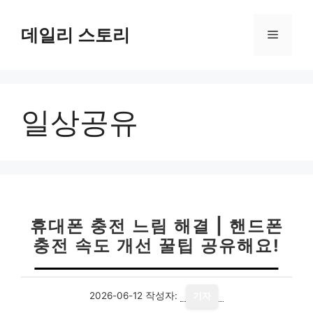
컨
텐
데일리 스토리
메
츠
로
뉴
건
너
일상공유
뛰
기
휴대폰 충전 느림 해결 | 핸드폰
충전 속도 개선 꿀팁 공유해요!
2026-06-12
작성자:
기자