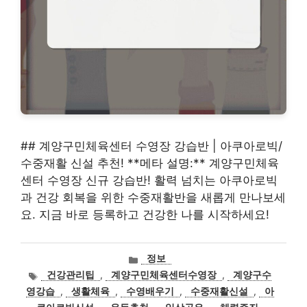
## 계양구민체육센터 수영장 강습반 | 아쿠아로빅/
수중재활 신설 추천! **메타 설명:** 계양구민체육
센터 수영장 신규 강습반! 활력 넘치는 아쿠아로빅
과 건강 회복을 위한 수중재활반을 새롭게 만나보세
요. 지금 바로 등록하고 건강한 나를 시작하세요!
카
정보
테
태
건강관리팁
,
계양구민체육센터수영장
,
계양구수
고
그
영강습
,
생활체육
,
수영배우기
,
수중재활신설
,
아
리