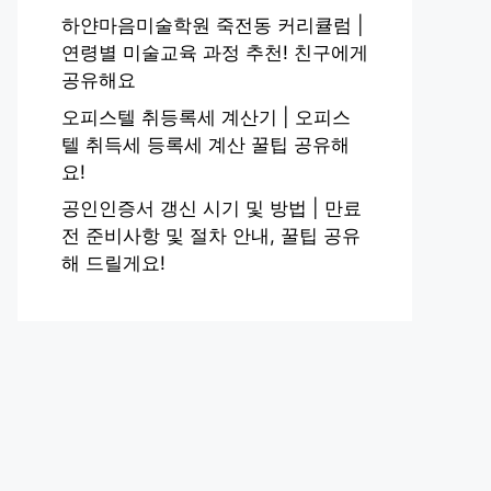
하얀마음미술학원 죽전동 커리큘럼 |
연령별 미술교육 과정 추천! 친구에게
공유해요
오피스텔 취등록세 계산기 | 오피스
텔 취득세 등록세 계산 꿀팁 공유해
요!
공인인증서 갱신 시기 및 방법 | 만료
전 준비사항 및 절차 안내, 꿀팁 공유
해 드릴게요!