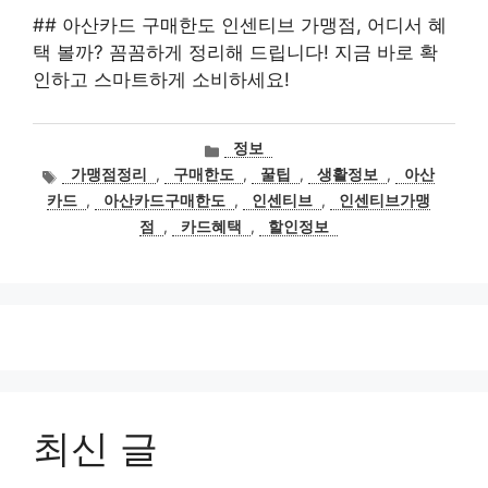
## 아산카드 구매한도 인센티브 가맹점, 어디서 혜
택 볼까? 꼼꼼하게 정리해 드립니다! 지금 바로 확
인하고 스마트하게 소비하세요!
카
정보
테
태
가맹점정리
,
구매한도
,
꿀팁
,
생활정보
,
아산
고
그
카드
,
아산카드구매한도
,
인센티브
,
인센티브가맹
리
점
,
카드혜택
,
할인정보
최신 글