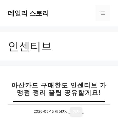
컨
텐
데일리 스토리
메
츠
로
뉴
건
너
인센티브
뛰
기
아산카드 구매한도 인센티브 가
맹점 정리 꿀팁 공유할게요!
2026-05-15
작성자:
기자