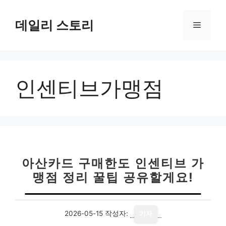
컨
텐
데일리 스토리
메
츠
로
뉴
건
너
인센티브가맹점
뛰
기
아산카드 구매한도 인센티브 가
맹점 정리 꿀팁 공유할게요!
2026-05-15
작성자:
기자