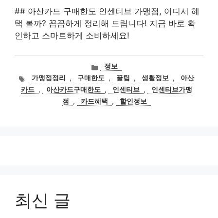
## 아산카드 구매한도 인센티브 가맹점, 어디서 혜
택 볼까? 꼼꼼하게 정리해 드립니다! 지금 바로 확
인하고 스마트하게 소비하세요!
카
정보
테
태
가맹점정리
,
구매한도
,
꿀팁
,
생활정보
,
아산
고
그
카드
,
아산카드구매한도
,
인센티브
,
인센티브가맹
리
점
,
카드혜택
,
할인정보
최신 글