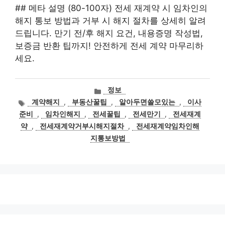
## 메타 설명 (80-100자) 전세 재계약 시 임차인의
해지 통보 방법과 거부 시 해지 절차를 상세히 알려
드립니다. 만기 전/후 해지 요건, 내용증명 작성법,
보증금 반환 팁까지! 안전하게 전세 계약 마무리하
세요.
카
정보
테
태
계약해지
,
부동산꿀팁
,
알아두면쓸모있는
,
이사
고
그
준비
,
임차인해지
,
전세꿀팁
,
전세만기
,
전세재계
리
약
,
전세재계약거부시해지절차
,
전세재계약임차인해
지통보방법