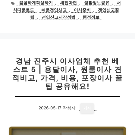
테
태
꼼꼼하게작성하기
,
새집마련
,
생활정보공유
,
서
고
그
식다운로드
,
쉬운전입신고
,
이사준비
,
전입신고꿀
리
팁
,
전입신고서작성법
,
행정정보
경남 진주시 이사업체 추천 베
스트 5 | 용달이사, 원룸이사 견
적비교, 가격, 비용, 포장이사 꿀
팁 공유해요!
2026-05-17
작성자:
기자