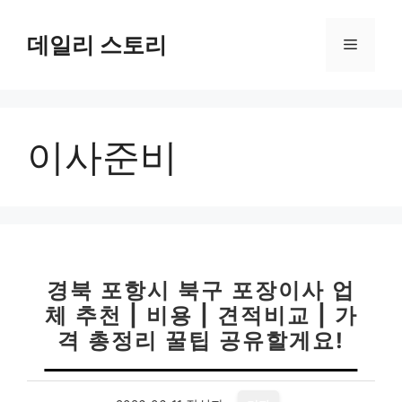
컨
텐
데일리 스토리
메
츠
로
뉴
건
너
이사준비
뛰
기
경북 포항시 북구 포장이사 업
체 추천 | 비용 | 견적비교 | 가
격 총정리 꿀팁 공유할게요!