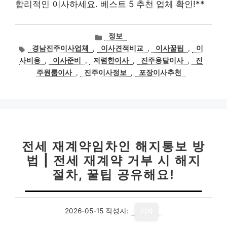
합리적인 이사하세요. 베스트 5 추천 업체 확인!**
카
정보
테
태
경남진주이사업체
,
이사견적비교
,
이사꿀팁
,
이
고
그
사비용
,
이사준비
,
저렴한이사
,
진주용달이사
,
진
리
주원룸이사
,
진주이사정보
,
포장이사추천
전세 재계약임차인 해지통보 방
법 | 전세 재계약 거부 시 해지
절차, 꿀팁 공유해요!
2026-05-15
작성자:
기자