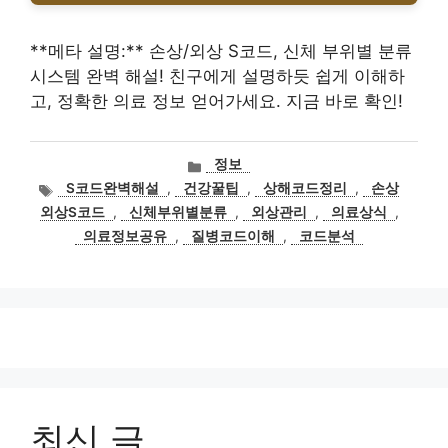
**메타 설명:** 손상/외상 S코드, 신체 부위별 분류
시스템 완벽 해설! 친구에게 설명하듯 쉽게 이해하
고, 정확한 의료 정보 얻어가세요. 지금 바로 확인!
카
정보
테
태
S코드완벽해설
,
건강꿀팁
,
상해코드정리
,
손상
고
그
외상S코드
,
신체부위별분류
,
외상관리
,
의료상식
,
리
의료정보공유
,
질병코드이해
,
코드분석
최신 글