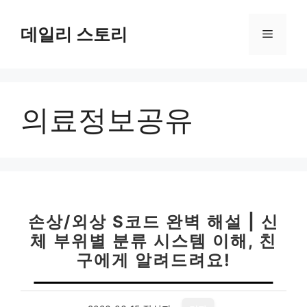
컨
텐
데일리 스토리
메
츠
로
뉴
건
너
의료정보공유
뛰
기
손상/외상 S코드 완벽 해설 | 신
체 부위별 분류 시스템 이해, 친
구에게 알려드려요!