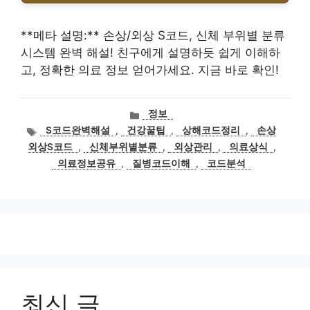
**메타 설명:** 손상/외상 S코드, 신체 부위별 분류
시스템 완벽 해설! 친구에게 설명하듯 쉽게 이해하
고, 정확한 의료 정보 얻어가세요. 지금 바로 확인!
카
정보
테
태
S코드완벽해설
,
건강꿀팁
,
상해코드정리
,
손상
고
그
외상S코드
,
신체부위별분류
,
외상관리
,
의료상식
,
리
의료정보공유
,
질병코드이해
,
코드분석
최신 글