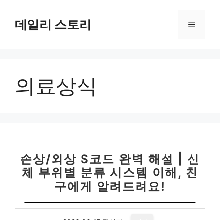
컨
텐
데일리 스토리
메
츠
로
뉴
건
너
의료상식
뛰
기
손상/외상 S코드 완벽 해설 | 신
체 부위별 분류 시스템 이해, 친
구에게 알려드려요!