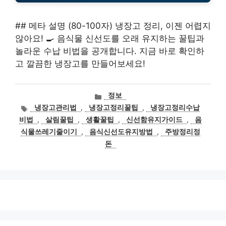
## 메타 설명 (80-100자) 냉장고 정리, 이젠 어렵지
않아요! 🍳 음식물 신선도를 오래 유지하는 꿀팁과
놀라운 수납 비법을 공개합니다. 지금 바로 확인하
고 깔끔한 냉장고를 만들어보세요!
카
정보
테
태
냉장고관리법
,
냉장고정리꿀팁
,
냉장고정리수납
고
그
비법
,
살림꿀팁
,
생활꿀팁
,
신선함유지가이드
,
음
리
식물쓰레기줄이기
,
음식신선도유지방법
,
주방정리정
돈