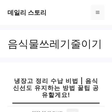
컨
텐
데일리 스토리
메
츠
로
뉴
건
너
음식물쓰레기줄이기
뛰
기
냉장고 정리 수납 비법 | 음식
신선도 유지하는 방법 꿀팁 공
유할게요!