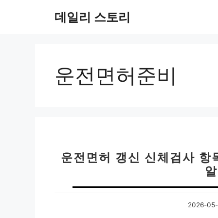
컨
데일리 스토리
텐
츠
로
건
너
운전면허준비
뛰
기
운전면허 갱신 신체검사 항목
알
2026-05-