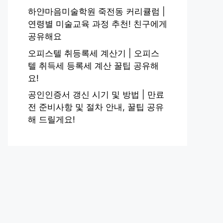
하얀마음미술학원 죽전동 커리큘럼 |
연령별 미술교육 과정 추천! 친구에게
공유해요
오피스텔 취등록세 계산기 | 오피스
텔 취득세 등록세 계산 꿀팁 공유해
요!
공인인증서 갱신 시기 및 방법 | 만료
전 준비사항 및 절차 안내, 꿀팁 공유
해 드릴게요!