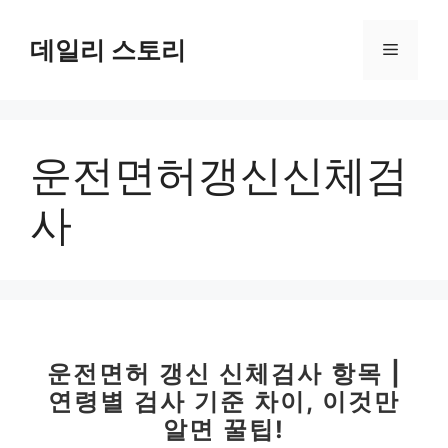
컨
텐
데일리 스토리
메
츠
로
뉴
건
너
운전면허갱신신체검
뛰
기
사
운전면허 갱신 신체검사 항목 |
연령별 검사 기준 차이, 이것만
알면 꿀팁!