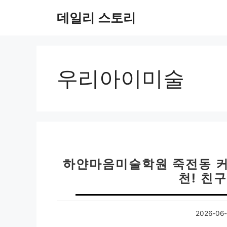
컨
데일리 스토리
텐
츠
로
건
너
우리아이미술
뛰
기
하얀마음미술학원 죽전동 커
천! 친
2026-06-