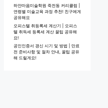
하얀마음미술학원 죽전동 커리큘럼 |
연령별 미술교육 과정 추천! 친구에게
공유해요
오피스텔 취등록세 계산기 | 오피스
텔 취득세 등록세 계산 꿀팁 공유해
요!
공인인증서 갱신 시기 및 방법 | 만료
전 준비사항 및 절차 안내, 꿀팁 공유
해 드릴게요!