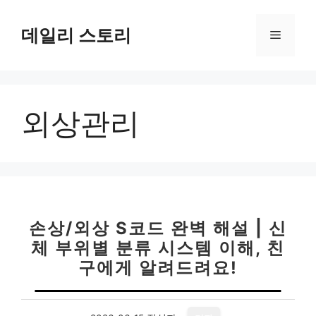
컨
텐
데일리 스토리
메
츠
로
뉴
건
너
외상관리
뛰
기
손상/외상 S코드 완벽 해설 | 신
체 부위별 분류 시스템 이해, 친
구에게 알려드려요!