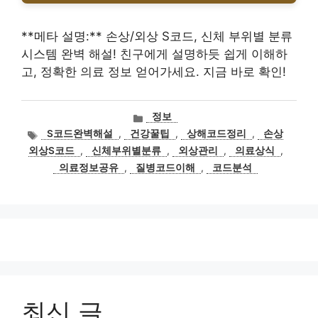
**메타 설명:** 손상/외상 S코드, 신체 부위별 분류
시스템 완벽 해설! 친구에게 설명하듯 쉽게 이해하
고, 정확한 의료 정보 얻어가세요. 지금 바로 확인!
카
정보
테
태
S코드완벽해설
,
건강꿀팁
,
상해코드정리
,
손상
고
그
외상S코드
,
신체부위별분류
,
외상관리
,
의료상식
,
리
의료정보공유
,
질병코드이해
,
코드분석
최신 글