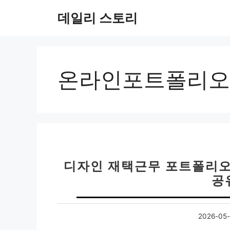
컨
데일리 스토리
텐
츠
로
건
너
온라인포트폴리오
뛰
기
디자인 재택근무 포트폴리오
공
2026-05-