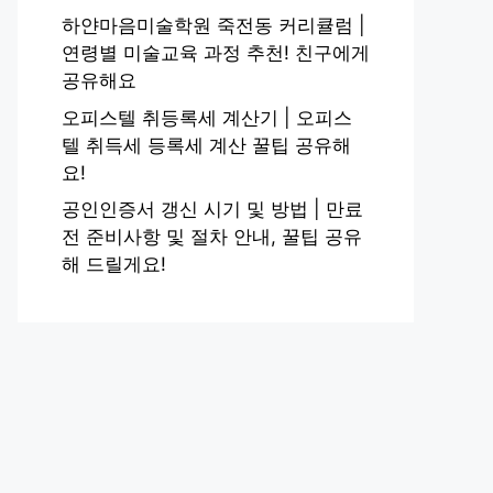
하얀마음미술학원 죽전동 커리큘럼 |
연령별 미술교육 과정 추천! 친구에게
공유해요
오피스텔 취등록세 계산기 | 오피스
텔 취득세 등록세 계산 꿀팁 공유해
요!
공인인증서 갱신 시기 및 방법 | 만료
전 준비사항 및 절차 안내, 꿀팁 공유
해 드릴게요!