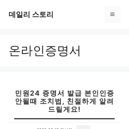
컨
텐
데일리 스토리
메
츠
로
뉴
건
너
온라인증명서
뛰
기
민원24 증명서 발급 본인인증
안될때 조치법, 친절하게 알려
드릴게요!