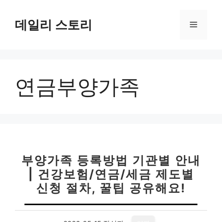
컨
텐
데일리 스토리
메
츠
로
뉴
건
너
연금부양가족
뛰
기
부양가족 등록방법 기관별 안내
| 건강보험/연금/세금 제도별
신청 절차, 꿀팁 공유해요!