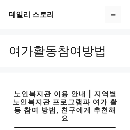
컨
텐
데일리 스토리
메
츠
로
뉴
건
너
여가활동참여방법
뛰
기
노인복지관 이용 안내 | 지역별
노인복지관 프로그램과 여가 활
동 참여 방법, 친구에게 추천해
요