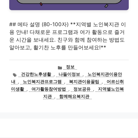
## 메타 설명 (80-100자) **지역별 노인복지관 이
용 안내! 다채로운 프로그램과 여가 활동으로 즐거
운 시간을 보내세요. 친구와 함께 참여하는 방법도
알아보고, 활기찬 노후를 만들어보세요!**
카
정보
테
태
건강한노후생활
,
나들이정보
,
노인복지관이용안
고
그
내
,
노인복지관프로그램
,
복지관이용꿀팁
,
어르신취
리
미생활
,
여가활동참여방법
,
정보공유
,
지역별노인복
지관
,
함께해요복지관