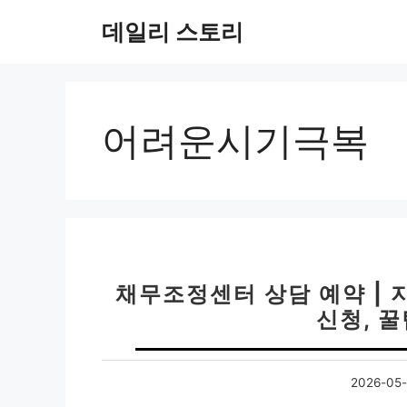
컨
데일리 스토리
텐
츠
로
건
너
어려운시기극복
뛰
기
채무조정센터 상담 예약 | 
신청, 
2026-05-