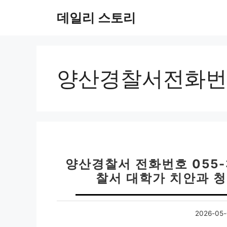
컨
데일리 스토리
텐
츠
로
건
너
양산경찰서전화번호0
뛰
기
양산경찰서 전화번호 055-3
찰서 대학가 치안과 청
2026-05-