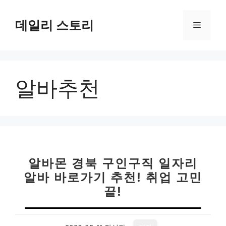
컨
텐
데일리 스토리
메
츠
로
뉴
건
너
알바추천
뛰
기
알바몬 경북 구인구직 일자리
알바 바로가기 추천! 취업 고민
끝!