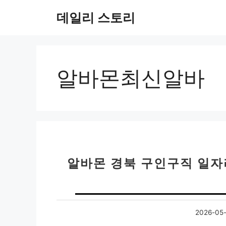
컨
데일리 스토리
텐
츠
로
건
너
알바몬최신알바
뛰
기
알바몬 경북 구인구직 일자
2026-05-