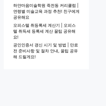
하얀마음미술학원 죽전동 커리큘럼 |
연령별 미술교육 과정 추천! 친구에게
공유해요
오피스텔 취등록세 계산기 | 오피스
텔 취득세 등록세 계산 꿀팁 공유해
요!
공인인증서 갱신 시기 및 방법 | 만료
전 준비사항 및 절차 안내, 꿀팁 공유
해 드릴게요!