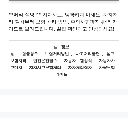
**메타 설명:** 자차사고, 당황하지 마세요! 자차처
리 절차부터 보험 처리 방법, 주의사항까지 완벽 가
이드로 알려드립니다. 꿀팁 확인하고 안심하세요!
카
정보
테
태
보험금청구
,
보험처리방법
,
사고처리꿀팁
,
셀프
고
그
보험처리
,
안전운전필수
,
자동차보험상식
,
자동차사
리
고대처
,
자차사고보험처리
,
자차처리절차
,
차량보험
가이드