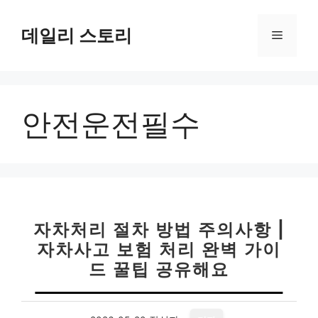
컨
텐
데일리 스토리
메
츠
로
뉴
건
너
안전운전필수
뛰
기
자차처리 절차 방법 주의사항 |
자차사고 보험 처리 완벽 가이
드 꿀팁 공유해요