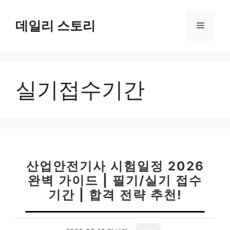
컨
텐
데일리 스토리
메
츠
로
뉴
건
너
실기접수기간
뛰
기
산업안전기사 시험일정 2026
완벽 가이드 | 필기/실기 접수
기간 | 합격 전략 추천!