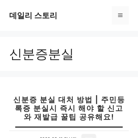
컨
텐
데일리 스토리
메
츠
로
뉴
건
너
신분증분실
뛰
기
신분증 분실 대처 방법 | 주민등
록증 분실시 즉시 해야 할 신고
와 재발급 꿀팁 공유해요!