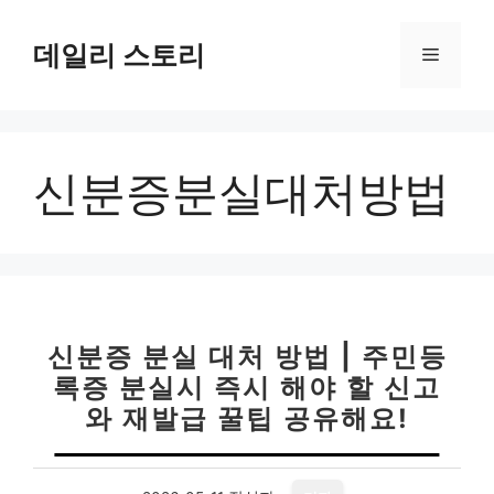
컨
텐
데일리 스토리
메
츠
로
뉴
건
너
신분증분실대처방법
뛰
기
신분증 분실 대처 방법 | 주민등
록증 분실시 즉시 해야 할 신고
와 재발급 꿀팁 공유해요!