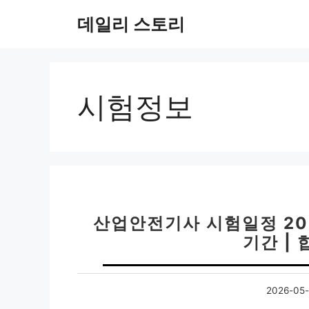
컨
데일리 스토리
텐
츠
로
건
너
시험정보
뛰
기
산업안전기사 시험일정 202
기간 | 
2026-05-