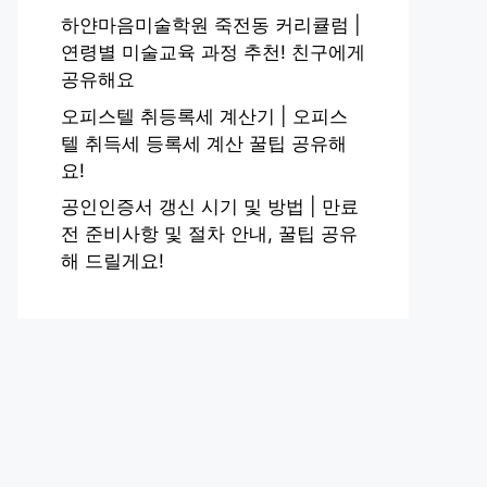
하얀마음미술학원 죽전동 커리큘럼 |
연령별 미술교육 과정 추천! 친구에게
공유해요
오피스텔 취등록세 계산기 | 오피스
텔 취득세 등록세 계산 꿀팁 공유해
요!
공인인증서 갱신 시기 및 방법 | 만료
전 준비사항 및 절차 안내, 꿀팁 공유
해 드릴게요!