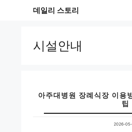
컨
데일리 스토리
텐
츠
로
건
너
시설안내
뛰
기
아주대병원 장례식장 이용방법
팁
2026-05-