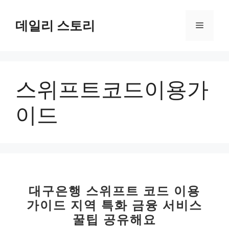
컨
텐
데일리 스토리
메
츠
로
뉴
건
너
스위프트코드이용가
뛰
기
이드
대구은행 스위프트 코드 이용
가이드 지역 특화 금융 서비스
꿀팁 공유해요