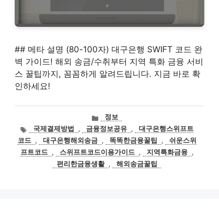
## 메타 설명 (80-100자) 대구은행 SWIFT 코드 완
벽 가이드! 해외 송금/수취부터 지역 특화 금융 서비
스 꿀팁까지, 꼼꼼하게 알려드립니다. 지금 바로 확
인하세요!
카
정보
테
태
국제결제방법
,
금융정보공유
,
대구은행스위프트
고
그
코드
,
대구은행해외송금
,
똑똑한금융꿀팁
,
쉬운스위
리
프트코드
,
스위프트코드이용가이드
,
지역특화금융
,
편리한금융생활
,
해외송금꿀팁