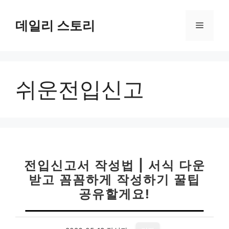
컨
텐
데일리 스토리
메
츠
로
뉴
건
너
쉬운전입신고
뛰
기
전입신고서 작성법 | 서식 다운
받고 꼼꼼하게 작성하기 꿀팁
공유할게요!