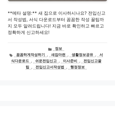
**메타 설명:** 새 집으로 이사하시나요? 전입신고
서 작성법, 서식 다운로드부터 꼼꼼한 작성 꿀팁까
지 모두 알려드립니다! 지금 바로 확인하고 빠르고
정확하게 신고하세요!
카
정보
테
태
꼼꼼하게작성하기
,
새집마련
,
생활정보공유
,
서
고
그
식다운로드
,
쉬운전입신고
,
이사준비
,
전입신고꿀
리
팁
,
전입신고서작성법
,
행정정보