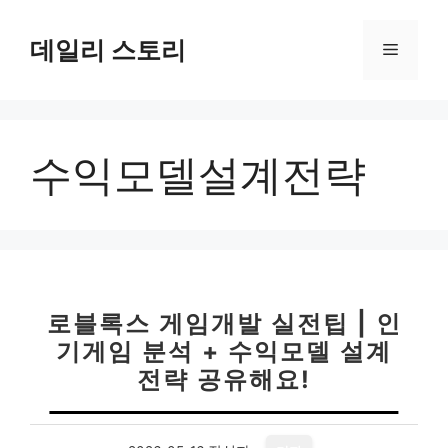
컨
텐
데일리 스토리
메
츠
로
뉴
건
너
수익모델설계전략
뛰
기
로블록스 게임개발 실전팁 | 인
기게임 분석 + 수익모델 설계
전략 공유해요!