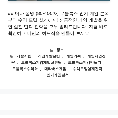
## 메타 설명 (80-100자) 로블록스 인기 게임 분석
부터 수익 모델 설계까지! 성공적인 게임 개발을 위
한 실전 팁과 전략을 모두 알려드립니다. 지금 바로
확인하고 나만의 히트작을 만들어 보세요!
카
정보
테
태
개발자팁
,
게임개발꿀팁
,
게임기획
,
게임사업전
고
그
략
,
로블록스게임개발실전팁
,
로블록스게임만들기
,
리
로블록스수익화
,
메타버스게임
,
수익모델설계전략
,
인기게임분석