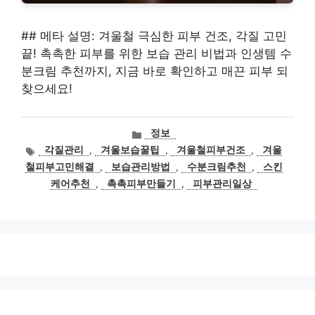
## 메타 설명: 겨울철 극심한 피부 건조, 각질 고민
끝! 촉촉한 피부를 위한 보습 관리 비법과 인생템 수
분크림 추천까지, 지금 바로 확인하고 매끈 피부 되
찾으세요!
카
정보
테
태
각질관리
,
겨울보습꿀팁
,
겨울철피부건조
,
겨울
고
그
철피부고민해결
,
보습관리방법
,
수분크림추천
,
스킨
리
케어추천
,
촉촉피부만들기
,
피부관리일상