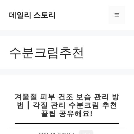
컨
텐
데일리 스토리
메
츠
로
뉴
건
너
수분크림추천
뛰
기
겨울철 피부 건조 보습 관리 방
법 | 각질 관리 수분크림 추천
꿀팁 공유해요!