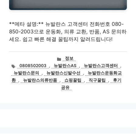
**메타 설명:** 뉴발란스 고객센터 전화번호 080-
850-2003으로 운동화, 의류 교환, 반품, AS 문의하
세요. 쉽고 빠른 해결 꿀팁까지 알려드립니다!
카
정보
테
태
0808502003
,
뉴발란스AS
,
뉴발란스고객센터
,
고
그
뉴발란스문의
,
뉴발란스신발수선
,
뉴발란스운동화교
리
환
,
뉴발란스의류반품
,
쇼핑꿀팁
,
직구꿀팁
,
후기
공유