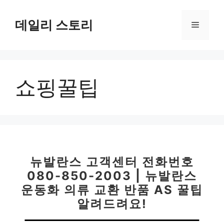
컨
텐
데일리 스토리
메
츠
로
뉴
건
너
쇼핑꿀팁
뛰
기
뉴발란스 고객센터 전화번호
080-850-2003 | 뉴발란스
운동화 의류 교환 반품 AS 꿀팁
알려드려요!